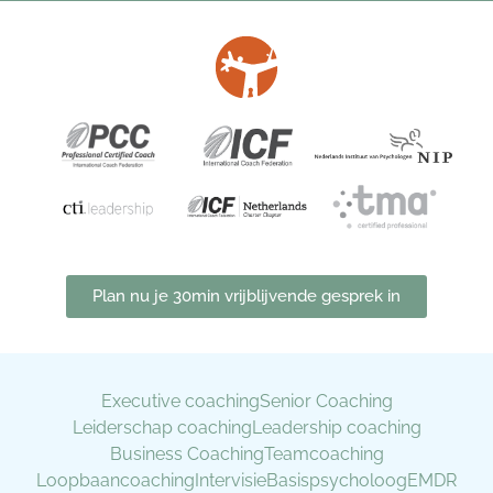
Plan nu je 30min vrijblijvende gesprek in
Executive coaching
Senior Coaching
Leiderschap coaching
Leadership coaching
Business Coaching
Teamcoaching
Loopbaancoaching
Intervisie
Basispsycholoog
EMDR