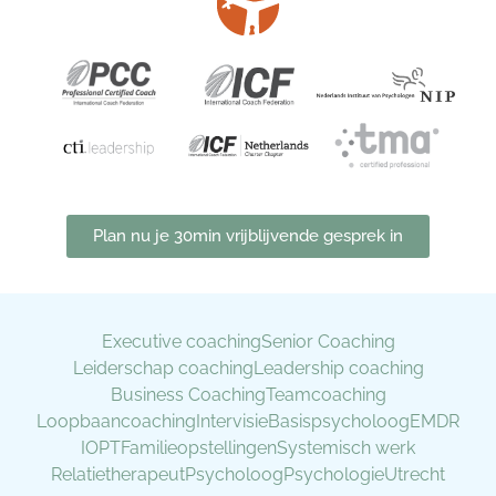
Plan nu je 30min vrijblijvende gesprek in
Executive coaching
Senior Coaching
Leiderschap coaching
Leadership coaching
Business Coaching
Teamcoaching
Loopbaancoaching
Intervisie
Basispsycholoog
EMDR
IOPT
Familieopstellingen
Systemisch werk
Relatietherapeut
Psycholoog
Psychologie
Utrecht