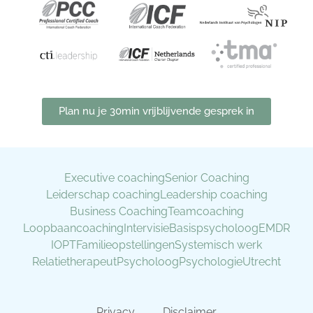
Plan nu je 30min vrijblijvende gesprek in
Executive coaching
Senior Coaching
Leiderschap coaching
Leadership coaching
Business Coaching
Teamcoaching
Loopbaancoaching
Intervisie
Basispsycholoog
EMDR
IOPT
Familieopstellingen
Systemisch werk
Relatietherapeut
Psycholoog
Psychologie
Utrecht
Privacy
Disclaimer