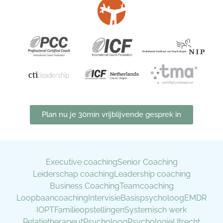
Plan nu je 30min vrijblijvende gesprek in
Executive coaching
Senior Coaching
Leiderschap coaching
Leadership coaching
Business Coaching
Teamcoaching
Loopbaancoaching
Intervisie
Basispsycholoog
EMDR
IOPT
Familieopstellingen
Systemisch werk
Relatietherapeut
Psycholoog
Psychologie
Utrecht