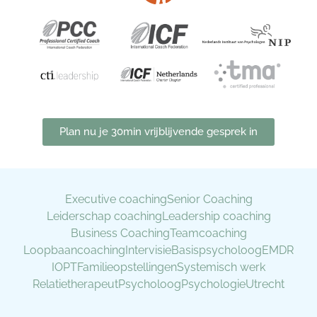
Plan nu je 30min vrijblijvende gesprek in
Executive coaching
Senior Coaching
Leiderschap coaching
Leadership coaching
Business Coaching
Teamcoaching
Loopbaancoaching
Intervisie
Basispsycholoog
EMDR
IOPT
Familieopstellingen
Systemisch werk
Relatietherapeut
Psycholoog
Psychologie
Utrecht