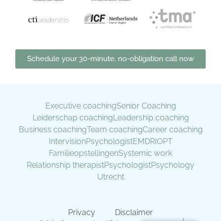
Schedule your 30-minute, no-obligation call now
Executive coaching
Senior Coaching
Leiderschap coaching
Leadership coaching
Business coaching
Team coaching
Career coaching
Intervision
Psychologist
EMDR
IOPT
Familieopstellingen
Systemic work
Relationship therapist
Psychologist
Psychology
Utrecht
Privacy
Disclaimer