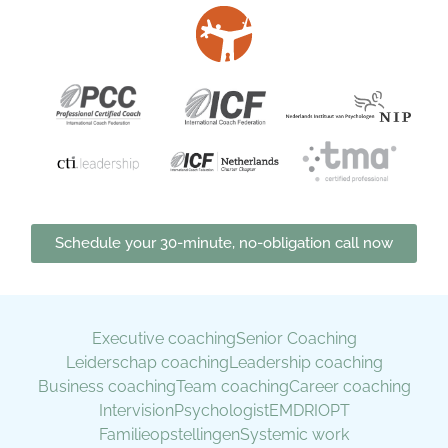
Schedule your 30-minute, no-obligation call now
Executive coaching
Senior Coaching
Leiderschap coaching
Leadership coaching
Business coaching
Team coaching
Career coaching
Intervision
Psychologist
EMDR
IOPT
Familieopstellingen
Systemic work