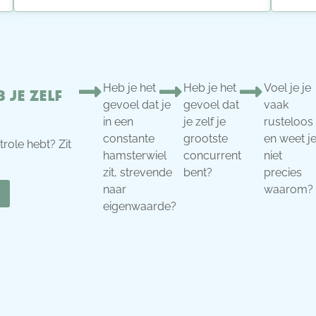
Heb je het
Heb je het
Voel je je
 je zelf
gevoel dat je
gevoel dat
vaak
in een
je zelf je
rusteloos
constante
grootste
en weet j
trole hebt? Zit
hamsterwiel
concurrent
niet
zit, strevende
bent?
precies
naar
waarom?
eigenwaarde?