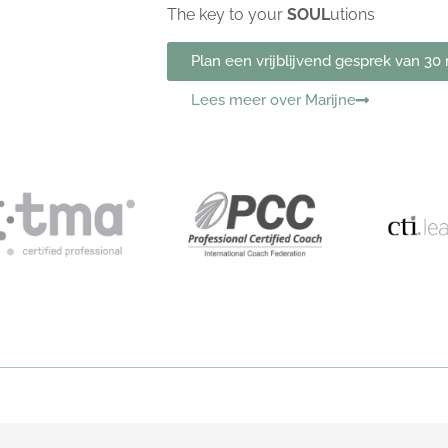
The key to your
SOUL
utions
Plan een vrijblijvend gesprek van 30
Lees meer over Marijne