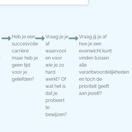
Heb je een
Vraag je je
Vraag jij je af
succesvolle
af
hoe je een
carrière
waarvoor
evenwicht kunt
e
maar heb je
en voor
vinden tussen
geen tijd
wie je zo
alle
voor je
hard
verantwoordelijkheden
geliefden?
werkt? Of
en toch de
wat het is
prioriteit geeft
dat je
aan jezelf?
probeert
te
bewijzen?